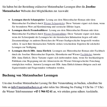
Josefine
Sie haben bei der Bestellung exklusiver Mutzenbacher Lesungen über die
Mutzenbacher
Webseite drei Möglichkeiten zur Auswahl:
Lesungen durch Schauspieler
: Lesung aus dem Mutzenbacher Roman oder dem
Mutzenbacher Fachbuch durch
Wiener Schauspieler
. Diese Variante eignet sich dann, wenn
Sie besonderen Wert auf Kostümierung und szenische Effekte legen.
Lesungen durch Fremdenführer
: Lesung aus dem Mutzenbacher Roman oder dem
Mutzenbacher Fachbuch durch
Wiener Fremdenführer
. Diese Variante eignet sich dann,
wenn der Schwerpunkt der Lesungen bei der historischen Information liegen soll oder
Zusammenhänge zu anderen Bereichen der Wiener Stadtgeschichte hergestellt werden
sollen. Je nach Ihrer thematischen Vorliebe stehen verschiedene Experten für solcherlei
Lesungen zur Verfügung.
Lesungen durch DDr. Anna Ehrlich
: Lesungen aus Mutzenbacher Roman oder Fachbuch
durch die Josefine Mutzenbacher Expertin, Historikerin und Wiener
Fachbücher
Autorin
DDr. Anna Ehrlich. Diese Variante eignet sich insbesondere dann, wenn Sie hochkarätigem
Publikum eine Begegnung mit der Altmeisterin der Wiener Sittengeschichte Forschung
ermöglichen wollen. Autoren Lesungen mit DDr. Anna Ehrlich können übrigens auch mit
Signierstunden und Fragestunden verbunden werden.
Buchung von Mutzenbacher Lesungen
Um eine Josefine Mutzenbacher Lesung für Ihre Veranstaltung zu buchen, schreiben Sie
info@mutzenbacher.co.at
bitte an
oder rufen Sie (Montag bis Freitag 9 Uhr bis 17 Uhr)
+43 1 966 02 61
die Wiener Telefonnummer
an, wir erteilen gerne nähere Auskünfte.