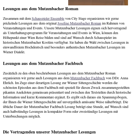
Lesungen aus dem Mutzenbacher Roman
Zusammen mit dem
Schauspieler Ensemble
von City Stage organisieren wir gerne
prickelnde Lesungen aus dem original
Josefine Mutzenbacher Roman
im Rahmen von
Veranstaltungen und Events. Unsere Mutzenbacher Lesungen eignen sich hervorragend
als Unterhaltungsprogramm für Veranstaltungen und Events in Wien, können den
Höhepunkt einer Wien Reise bilden und sind auf Wunsch durch Schauspieler im
historischen Mutzenbacher Kostüm verfügbar. Sie haben die Wahl zwischen Lesungen in
einwandfreiem Hochdeutsch und besonders authentischen Mutzenbacher Lesungen im
Wiener Dialekt.
Lesungen aus dem Mutzenbacher Fachbuch
Zusätzlich zu den oben beschriebenen Lesungen aus dem Mutzenbacher Roman
organisieren wir gerne auch Lesungen aus dem
Mutzenbacher Fachbuch
von DDr. Anna
Ehrlich. Im Zuge einer derartigen Lesung zur Wiener Sittengeschichte werden die
schönsten Episoden aus dem Fachbuch mit speziell für diesen Zweck zusammengestellten
pikanten Anekdoten gemeinsam präsentiert und zwischen den Textstellen durch historische
Information und kurze Kommentare ergänzt. Es ergibt sich daraus ein Spannungsbogen,
der Ihnen die Wiener Sittengeschichte auf unvergeßlich amüsante Weise näherbringt. Die
übliche Dauer der Mutzenbacher Fachbuch Lesung beträgt eine Stunde, auf Wunsch sind
auch halbstündige Lesungen in kompakter Form oder zweistündige Lesungen mit
Unterbrechungen möglich.
Die Vortragenden unserer Mutzenbacher Lesungen