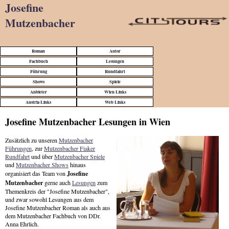
Josefine
Mutzenbacher
Roman
Autor
Fachbuch
Lesungen
Führung
Rundfahrt
Shows
Spiele
Anbieter
Wien Links
Austria Links
Web Links
Josefine Mutzenbacher Lesungen in Wien
Zusätzlich zu unseren
Mutzenbacher
Führungen
, zur
Mutzenbacher Fiaker
Rundfahrt
und über
Mutzenbacher Spiele
und
Mutzenbacher Shows
hinaus
Josefine
organisiert das Team von
Mutzenbacher
gerne auch
Lesungen
zum
Themenkreis der "Josefine Mutzenbacher",
und zwar sowohl Lesungen aus dem
Josefine Mutzenbacher Roman als auch aus
dem Mutzenbacher Fachbuch von DDr.
Anna Ehrlich.